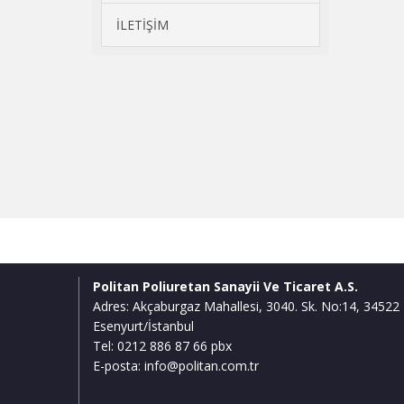
İLETİŞİM
Politan Poliuretan Sanayii Ve Ticaret A.S.
Adres: Akçaburgaz Mahallesi, 3040. Sk. No:14, 34522
Esenyurt/İstanbul
Tel: 0212 886 87 66 pbx
E-posta: info@politan.com.tr