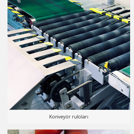
Konveyör ruloları