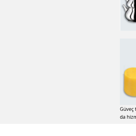
Güveç t
da hizm