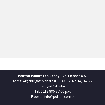
Politan Poliuretan Sanayii Ve Ticaret A.S.
Adres: Akçaburgaz Mahallesi, 3040. Sk. No:14, 34522
Esenyurt/İstanbul
Tel: 0212 886 87 66 pbx
E-posta: info@politan.com.tr